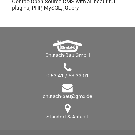
Contao Open Source CMS with all beautiful
plugins, PHP, MySQL, jQuery
Chutsch-Bau GmbH
0 52 41 / 53 23 01
chutsch-bau@gmx.de
Standort & Anfahrt